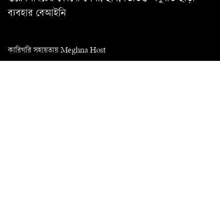
ব্যবহার বেআইনি
কারিগরি সহায়তায় Meghna Host