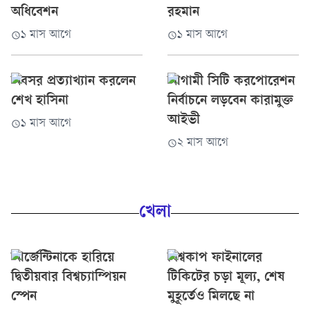
অধিবেশন
রহমান
১ মাস আগে
১ মাস আগে
অবসর প্রত্যাখ্যান করলেন
আগামী সিটি করপোরেশন
শেখ হাসিনা
নির্বাচনে লড়বেন কারামুক্ত
আইভী
১ মাস আগে
২ মাস আগে
খেলা
আর্জেন্টিনাকে হারিয়ে
বিশ্বকাপ ফাইনালের
দ্বিতীয়বার বিশ্বচ্যাম্পিয়ন
টিকিটের চড়া মূল্য, শেষ
স্পেন
মুহূর্তেও মিলছে না