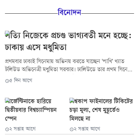
বিনোদন
সত্যি নিজেকে প্রচণ্ড ভাগ্যবতী মনে হচ্ছে:
ঢাকায় এসে মধুমিতা
প্রথমবার ঢাকাই সিনেমায় অভিনয় করতে যাচ্ছেন 'পাখি' খ্যাত
টলিউড অভিনেত্রী মধুমিতা সরকার। ঢালিউডে তার প্রথম সিনেমা
হতে যাচ্ছে 'গুলশানের চামেলি'। এই সিনেমার মাধ্যমে নতুন
৫ দিন আগে
পরিচয়ে হাজির হবেন এই জনপ্রিয় তারকা। শনিবার (১ আগস্ট)
রাজধানীর একটি পাঁচ তারকা হোটেলে আয়োজিত সিনেমাটির
আর্জেন্টিনাকে হারিয়ে
বিশ্বকাপ ফাইনালের টিকিটের
মহরত ও সংবাদ সম্মেলনে অংশ নেন মধুমিতা। সেখানে কথা
বলতে গিয়ে আবেগ ধরে রাখতে পারেননি ভারতীয় এই
দ্বিতীয়বার বিশ্বচ্যাম্পিয়ন
চড়া মূল্য, শেষ মুহূর্তেও
অভিনেত্রী। বাংলাদেশ সফরের অভিজ্ঞতা ও অনুভূতির কথা প্রকাশ
স্পেন
মিলছে না
করতে গিয়ে ভালোবাসা ও কৃতজ্ঞতায় ভাসালেন ভক্ত-
২ সপ্তাহ আগে
২ সপ্তাহ আগে
অনুরাগীদের। আবেগাপ্লুত মধুমিতা বলেন, "আমি একটাই কথা