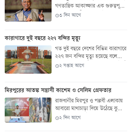
গণতান্ত্রিক আকাঙ্ক্ষার এক গুরুত্বপূর্ণ
অধ্যায়ের সাক্ষী ছিল জুলাই মাস।
৩ দিন আগে
আমাদের স্মৃতিতে জুলাই দীর্ঘ, ৩৬
দিনের একটি...
কারাগারে দুই বছরে ২২৭ বন্দির মৃত্যু
গত দুই বছরে দেশের বিভিন্ন কারাগারে
২২৭ জন বন্দির মৃত্যু হয়েছে বলে
মানবাধিকার সংগঠনগুলোর তথ্যে উঠে
২ সপ্তাহ আগে
এসেছে। কারা কর্তৃপক্ষ জানিয়েছে,...
মিরপুরের আতঙ্ক সন্ত্রাসী কাশেম ও সেলিম গ্রেফতার
রাজধানীর মিরপুর ও পল্লবী এলাকায়
আবারো মাথাচাড়া দিয়ে উঠেছে কুখ্যাত
'কাশেম গ্যাং'। ফুটপাত থেকে শুরু করে
২ দিন আগে
ছোট-বড় ব্যবসার প্রতিষ্ঠানে