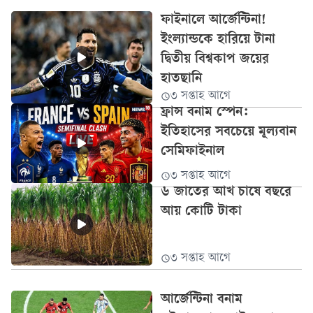
ফাইনালে আর্জেন্টিনা!
ইংল্যান্ডকে হারিয়ে টানা
দ্বিতীয় বিশ্বকাপ জয়ের
হাতছানি
৩ সপ্তাহ আগে
ফ্রান্স বনাম স্পেন:
ইতিহাসের সবচেয়ে মূল্যবান
সেমিফাইনাল
৩ সপ্তাহ আগে
৬ জাতের আখ চাষে বছরে
আয় কোটি টাকা
৩ সপ্তাহ আগে
আর্জেন্টিনা বনাম