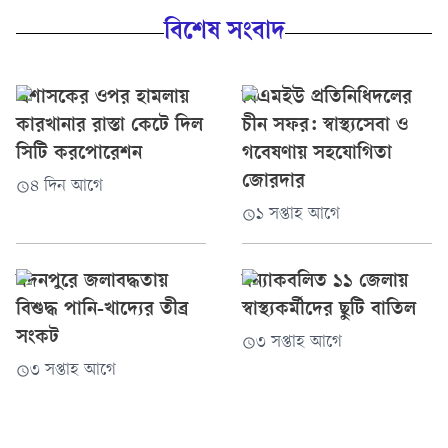
বিশেষ সংবাদ
প্রশাসকের ওপর হামলায়
বিএমইউ প্রতিনিধিদলের
কারখানার রাস্তা কেটে দিল
চীন সফর: স্বাস্থ্যসেবা ও
সিটি করপোরেশন
গবেষণায় সহযোগিতা
জোরদার
৪ দিন আগে
১ সপ্তাহ আগে
মদনপুরে জলাবদ্ধতায়
বন্যাকবলিত ১১ জেলায়
বিশুদ্ধ পানি-খাদ্যের তীব্র
স্বাস্থ্যকর্মীদের ছুটি বাতিল
সংকট
৩ সপ্তাহ আগে
৩ সপ্তাহ আগে