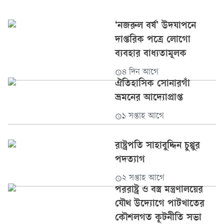
বিভাগীয় মামলার সুপারিশ করা হয়েছে। ফরিদপুরের পুলিশ সুপার
শাহরিয়ার মোহাম্মদ মিয়াজী বিষয়টি প্রথম আলোকে নিশ্চিত
‘নজরুল বর্ষ’ উদযাপনে
করেছেন এবং...
দাপ্তরিক পত্রে লোগো
ব্যবহার বাধ্যতামূলক
৪ দিন আগে
ঐতিহাসিক সোনারগাঁ
ভ্রমনের আদ্যোপ্রাপ্ত
১ সপ্তাহ আগে
রাষ্ট্রপতি সাহাবুদ্দিন চুপ্পুর
পদত্যাগ
২ সপ্তাহ আগে
পররাষ্ট্র ও বস্ত্র মন্ত্রণালয়ের
যৌথ উদ্যোগে পাটখাতের
কৌশলগত কূটনীতি সভা