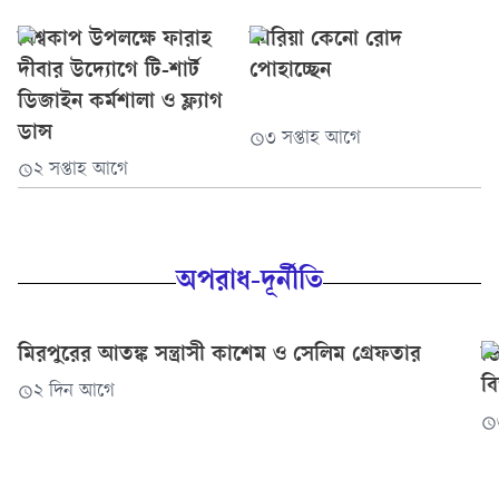
বলব- এতটা ভালোবাসা পেয়ে আমি সত্যিই অনেক আপ্লুত। এত
বিশ্বকাপ উপলক্ষে ফারাহ
ফারিয়া কেনো রোদ
পজিটিভিটি আর শুভশক্তি নিয়ে যখন জার্নিটা শুরু করছি,
এরচেয়ে ভালো আর কী হতে...
দীবার উদ্যোগে টি-শার্ট
পোহাচ্ছেন
ডিজাইন কর্মশালা ও ফ্ল্যাগ
ডান্স
৩ সপ্তাহ আগে
২ সপ্তাহ আগে
অপরাধ-দূর্নীতি
মিরপুরের আতঙ্ক সন্ত্রাসী কাশেম ও সেলিম গ্রেফতার
ডি
ব
২ দিন আগে