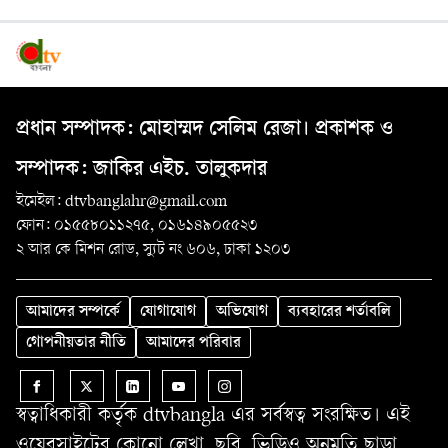
প্রধান সম্পাদক: মোহাম্মদ সেলিম রেজা। প্রকাশক ও
সম্পাদক: জাকির এইচ. তালুকদার
ইমেইল: dtvbanglahr@gmail.com
ফোন: ০১৫৫৮০১১২৭৫, ০১৬১৪৯০৫৫২৩
২ আর কে মিশন রোড, স্যুট নং ৬০৬, ঢাকা ১২০৩
আমাদের সম্পর্কে
যোগাযোগ
অভিযোগ
ব্যবহারের শর্তাবলি
গোপনীয়তার নীতি
আমাদের পরিবার
স্বত্বাধিকারী কর্তৃক dtvbangla এর সর্বস্বত্ব সংরক্ষিত। এই
ওয়েবসাইটের কোনো লেখা, ছবি, ভিডিও অনুমতি ছাড়া