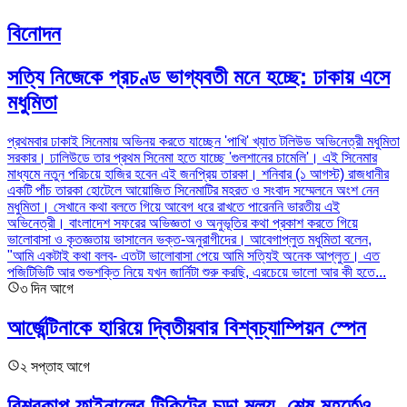
বিনোদন
সত্যি নিজেকে প্রচণ্ড ভাগ্যবতী মনে হচ্ছে: ঢাকায় এসে
মধুমিতা
প্রথমবার ঢাকাই সিনেমায় অভিনয় করতে যাচ্ছেন 'পাখি' খ্যাত টলিউড অভিনেত্রী মধুমিতা
সরকার। ঢালিউডে তার প্রথম সিনেমা হতে যাচ্ছে 'গুলশানের চামেলি'। এই সিনেমার
মাধ্যমে নতুন পরিচয়ে হাজির হবেন এই জনপ্রিয় তারকা। শনিবার (১ আগস্ট) রাজধানীর
একটি পাঁচ তারকা হোটেলে আয়োজিত সিনেমাটির মহরত ও সংবাদ সম্মেলনে অংশ নেন
মধুমিতা। সেখানে কথা বলতে গিয়ে আবেগ ধরে রাখতে পারেননি ভারতীয় এই
অভিনেত্রী। বাংলাদেশ সফরের অভিজ্ঞতা ও অনুভূতির কথা প্রকাশ করতে গিয়ে
ভালোবাসা ও কৃতজ্ঞতায় ভাসালেন ভক্ত-অনুরাগীদের। আবেগাপ্লুত মধুমিতা বলেন,
"আমি একটাই কথা বলব- এতটা ভালোবাসা পেয়ে আমি সত্যিই অনেক আপ্লুত। এত
পজিটিভিটি আর শুভশক্তি নিয়ে যখন জার্নিটা শুরু করছি, এরচেয়ে ভালো আর কী হতে...
৩ দিন আগে
আর্জেন্টিনাকে হারিয়ে দ্বিতীয়বার বিশ্বচ্যাম্পিয়ন স্পেন
২ সপ্তাহ আগে
বিশ্বকাপ ফাইনালের টিকিটের চড়া মূল্য, শেষ মুহূর্তেও